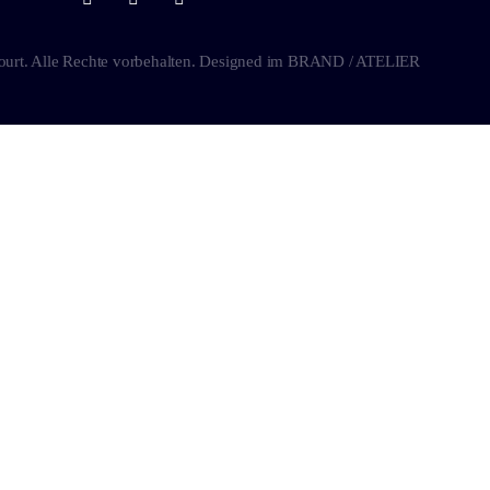
ourt. Alle Rechte vorbehalten. Designed im
BRAND / ATELIER