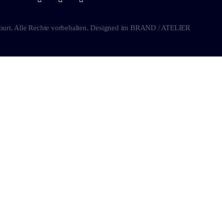
ourt. Alle Rechte vorbehalten. Designed im
BRAND / ATELIER