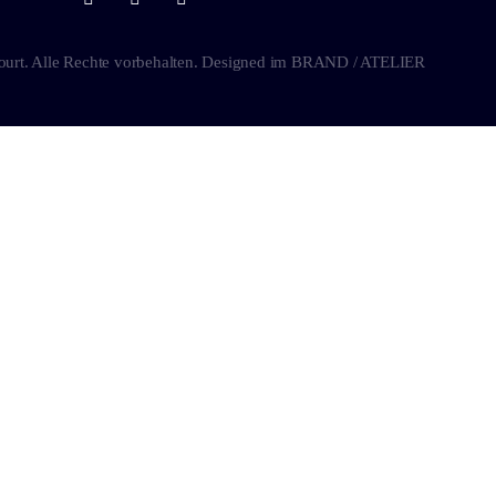
ourt. Alle Rechte vorbehalten. Designed im
BRAND / ATELIER