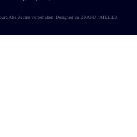
ourt. Alle Rechte vorbehalten. Designed im
BRAND / ATELIER